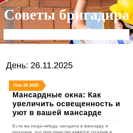
Перейти
Советы бригадира
к
содержимому
Кнопка
Открыть
День:
26.11.2025
26
26
26
Ноя
26
2025
ноября
ноября
ноября
Мансардные окна: Как
2025
2025
2025
увеличить освещенность и
Мансар
уют в вашей мансарде
окна:
Если вы когда-нибудь заходили в мансарду и
Как
ощущали, что пространство кажется тусклым и