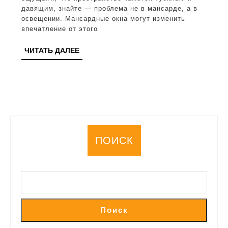
увелич
давящим, знайте — проблема не в мансарде, а в
освещении. Мансардные окна могут изменить
освеще
впечатление от этого
и
ЧИТАТЬ
ЧИТАТЬ ДАЛЕЕ
уют
ДАЛЕЕ
в
вашей
мансар
ПОИСК
Поиск