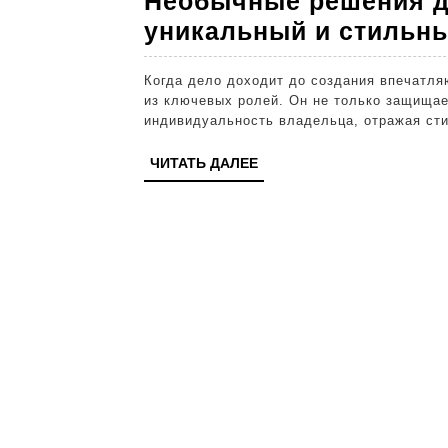
Необычные решения д
2025
2025
2025
уникальный и стильн
Когда дело доходит до создания впечатляющего внешнего облика здания, фасад играет одну
из ключевых ролей. Он не только защищае
индивидуальность владельца, отражая ст
ЧИТАТЬ
ЧИТАТЬ ДАЛЕЕ
ДАЛЕЕ