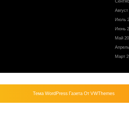
Сентяб
Август
Июль 
Июнь 
Май 20
Апрель
Март 2
Тема WordPress Газета
От VWThemes
Прокрутить
вверх