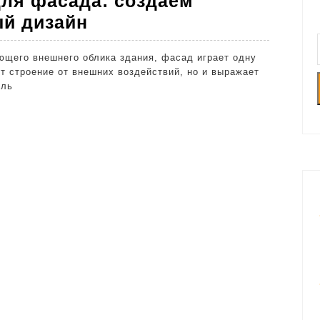
ля фасада: создаем
Необычные
ый дизайн
решения
для
т строение от внешних воздействий, но и выражает
фасада:
иль
создаем
уникальный
и
стильный
дизайн