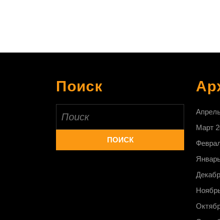
Поиск
Ар
Найти:
Апрель
Март 2
Феврал
Январь
Декабр
Ноябрь
Октябр