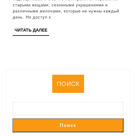
и
старыми вещами, сезонными украшениями и
различными мелочами, которые не нужны каждый
удобн
день. Но доступ к
доступ
ЧИТАТЬ
ЧИТАТЬ ДАЛЕЕ
на
ДАЛЕЕ
чердак
дома
ПОИСК
Поиск