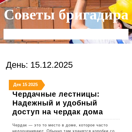
Перейти
Советы бригадира
к
содержимому
Кнопка
Открыть
День:
15.12.2025
15
15
15
Дек
15
2025
декабря
декабря
декабря
Чердачные лестницы:
2025
2025
2025
Надежный и удобный
Черда
доступ на чердак дома
лестни
Чердак — это то место в доме, которое часто
Надеж
недооценивают. Обычно там хранятся коробки со