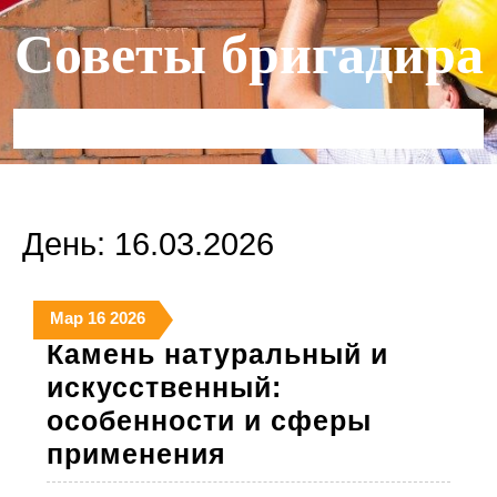
Перейти
Советы бригадира
к
содержимому
Кнопка
Открыть
День:
16.03.2026
16
16
16
Мар
16
2026
марта
марта
марта
Камень натуральный и
2026
2026
2026
искусственный:
особенности и сферы
Камень
применения
натуральный