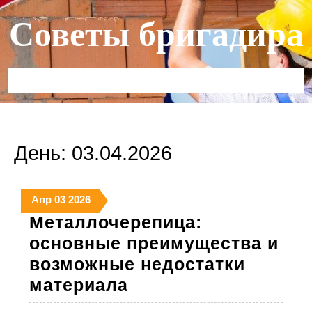
Перейти
Советы бригадира
к
содержимому
Кнопка
Открыть
День:
03.04.2026
3
3
3
Апр
03
2026
апреля
апреля
апреля
Металлочерепица:
2026
2026
2026
основные преимущества и
возможные недостатки
Металлочерепица:
материала
основные